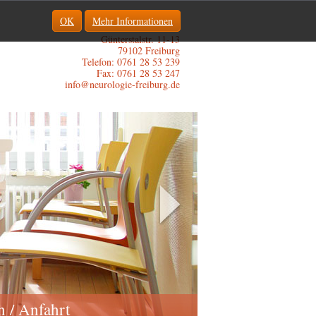
OK
Mehr Informationen
Günterstalstr. 11-13
79102 Freiburg
Telefon: 0761 28 53 239
Fax: 0761 28 53 247
info@neurologie-freiburg.de
n / Anfahrt